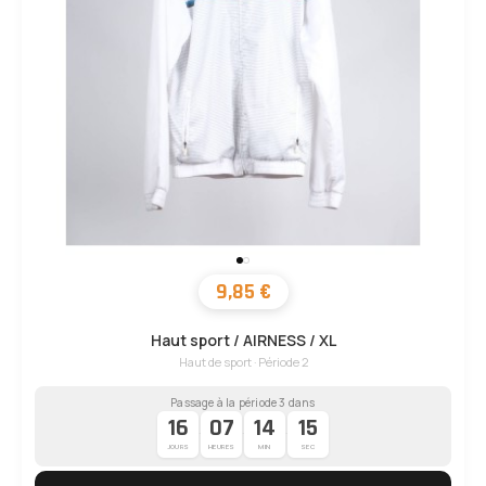
9,85 €
Haut sport / AIRNESS / XL
Haut de sport · Période 2
Passage à la période 3 dans
16
07
14
14
·
·
·
JOURS
HEURES
MIN
SEC