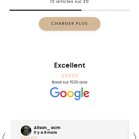
12
articles sur
20
CHARGER PLUS
Excellent
Basé sur
1530
avis
Sofiie Phg
il y a 11 mois
〈