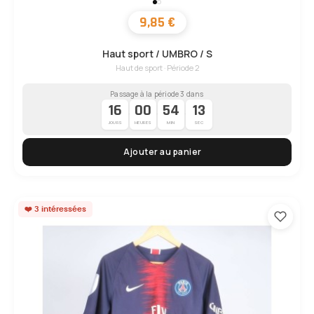
9,85 €
Haut sport / UMBRO / S
Haut de sport · Période 2
Passage à la période 3 dans
16
00
54
12
·
·
·
JOURS
HEURES
MIN
SEC
Ajouter au panier
❤️ 3 intéressées