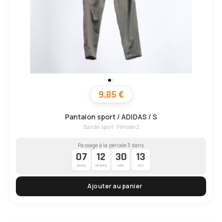
9,85 €
Pantalon sport / ADIDAS / S
Bas de sport · Période 2
Passage à la période 3 dans
07
12
30
12
·
·
·
JOURS
HEURES
MIN
SEC
Ajouter au panier