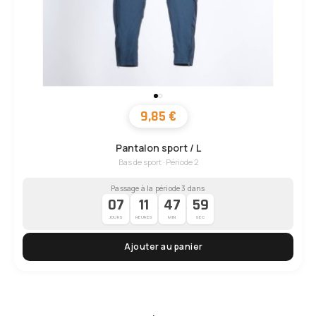
9,85 €
Pantalon sport / L
Bas de sport · Période 2
Passage à la période 3 dans
07
11
47
58
·
·
·
JOURS
HEURES
MIN
SEC
Ajouter au panier