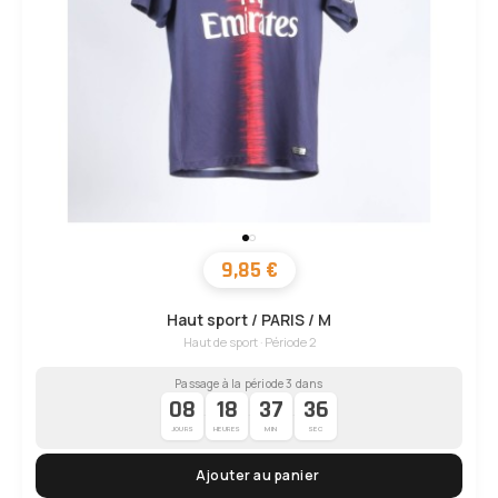
9,85 €
Haut sport / PARIS / M
Haut de sport · Période 2
Passage à la période 3 dans
08
18
37
35
·
·
·
JOURS
HEURES
MIN
SEC
Ajouter au panier