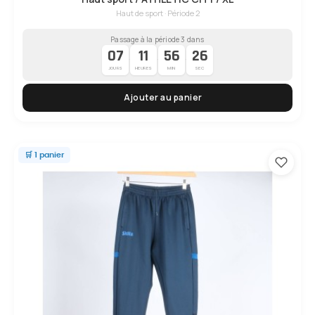
Haut de sport · Période 2
Passage à la période 3 dans
07
11
56
25
·
·
·
JOURS
HEURES
MIN
SEC
Ajouter au panier
🛒 1 panier