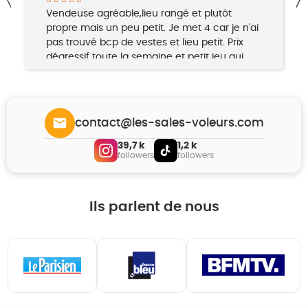
J’adore cette enseigne ! Je repars toujours
avec quelque chose. Les prix sont très
abordables et j’aime passer du temps à
fouiller pour dénicher des pépites. Le jeudi,
les pièces sont à 0,95 €, ce qui attire
beaucoup d’étudiants : il y a donc du monde
et parfois peu de place pour circuler. Le
personnel est toujours sympathique et
contact@les-sales-voleurs.com
accueillant. Je recommande vivement !
39,7 k
1,2 k
followers
followers
Ils parlent de nous