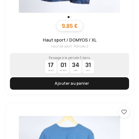
9,85 €
Haut sport / DOMYOS / XL
Haut de sport · Période 2
Passage à la période 3 dans
17
01
34
30
·
·
·
JOURS
HEURES
MIN
SEC
Ajouter au panier