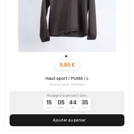
9,85 €
Haut sport / PUMA / L
Haut de sport · Période 2
Passage à la période 3 dans
15
05
44
34
·
·
·
JOURS
HEURES
MIN
SEC
Ajouter au panier