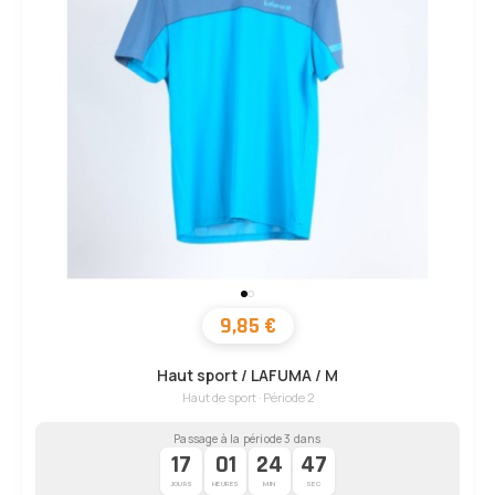
9,85 €
Haut sport / LAFUMA / M
Haut de sport · Période 2
Passage à la période 3 dans
17
01
24
46
·
·
·
JOURS
HEURES
MIN
SEC