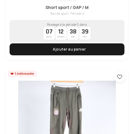
Short sport / GAP / M
Bas de sport · Période 2
Passage à la période 3 dans
07
12
38
38
·
·
·
JOURS
HEURES
MIN
SEC
Ajouter au panier
❤️ 1 intéressée