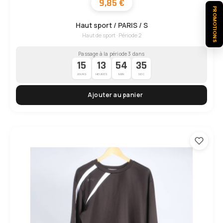
9,85 €
PROMOTIONS
Haut sport / PARIS / S
Haut de sport · Période 2
Passage à la période 3 dans
15
13
54
34
·
·
·
JOURS
HEURES
MIN
SEC
Ajouter au panier