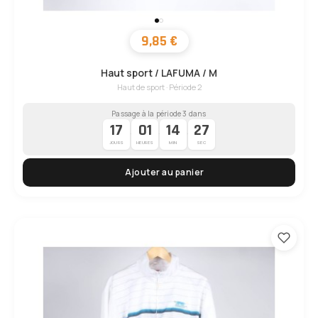
9,85 €
Haut sport / LAFUMA / M
Haut de sport · Période 2
Passage à la période 3 dans
17
01
14
26
·
·
·
JOURS
HEURES
MIN
SEC
Ajouter au panier