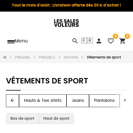
Tout le mois d'août : Livraison offerte dès 30 € d'achat !
0
0
search
person
favorite_border
shopping_cart
🇫🇷
Menu
Périodes
Période 2
Homme
Vêtements de sport
VÊTEMENTS DE SPORT
arrow_back
Hauts & Tee shirts
Jeans
Pantalons
Sho
Bas de sport
Haut de sport